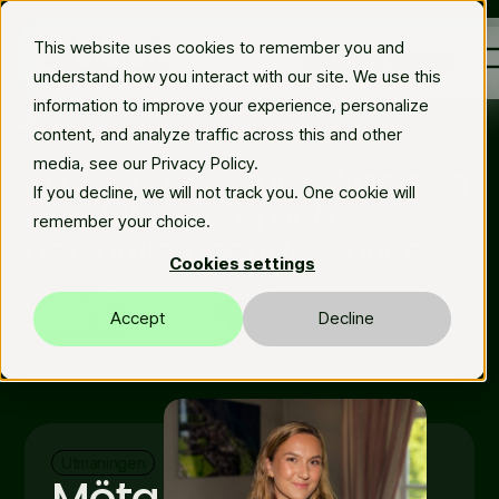
This website uses cookies to remember you and
Book a demo
understand how you interact with our site. We use this
information to improve your experience, personalize
content, and analyze traffic across this and other
Case study | Eidar
Plattform
media, see our Privacy Policy.
Så lyckades Eidar skapa en
If you decline, we will not track you. One cookie will
mer tillgänglig och
Brancher
remember your choice.
personlig boendeservice
Cookies settings
Resurser
Industri
Fastighet & förvaltning
Marknader
Kundservice
Accept
Decline
Sv
Solution(s)
AI chatt-agent
Utmaningen
Möta invånarnas