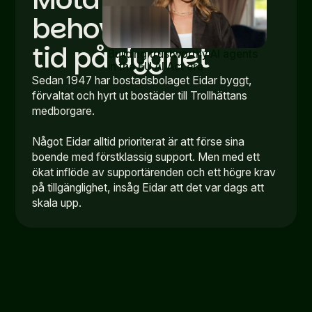
behov – oavsett
tid på dygnet
Building trustworthy AI agents
in the EU AI Act era
Read article
Sedan 1947 har bostadsbolaget Eidar byggt,
förvaltat och hyrt ut bostäder till Trollhättans
medborgare.
Något Eidar alltid prioriterat är att förse sina
boende med förstklassig support. Men med ett
ökat inflöde av supportärenden och ett högre krav
på tillgänglighet, insåg Eidar att det var dags att
skala upp.