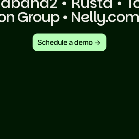
edband2 • Rusta • T
sson Group • Nelly.com
Schedule a demo
arrow_forward